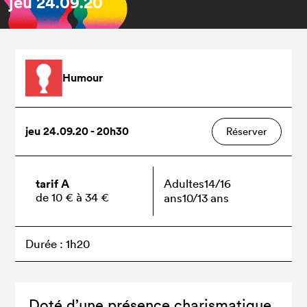
jeu
24.09.20
Humour
jeu 24.09.20 - 20h30
Réserver
tarif A
Adultes
14/16
de 10 € à 34 €
ans
10/13 ans
Durée : 1h20
Doté d’une présence charismatique,