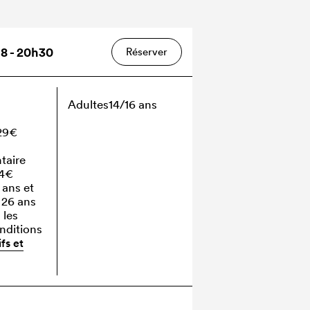
8 - 20h30
Réserver
Adultes
14/16 ans
 29€
taire
24€
 ans et
- 26 ans
 les
onditions
ifs et