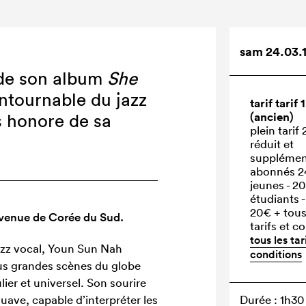
sam 24.03.1
e de son album
She
ontournable du jazz
tarif tarif 1
(ancien)
 honore de sa
plein tarif
réduit et
supplémen
abonnés 
jeunes - 20
étudiants 
20€
+ tous
s venue de Corée du Sud.
tarifs et c
tous les tar
jazz vocal, Youn Sun Nah
conditions
lus grandes scènes du globe
lier et universel. Son sourire
uave, capable d’interpréter les
Durée : 1h30