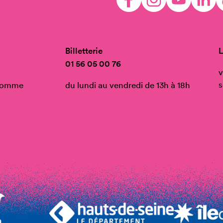
Billetterie
L
01 56 05 00 76
v
s
’Homme
du lundi au vendredi de 13h à 18h