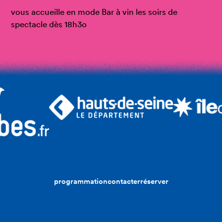
vous accueille en mode Bar à vin les soirs de
spectacle dès 18h3o
programmation
contacter
réserver