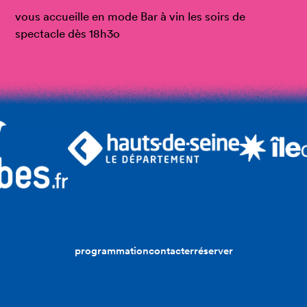
vous accueille en mode Bar à vin les soirs de
spectacle dès 18h3o
programmation
contacter
réserver