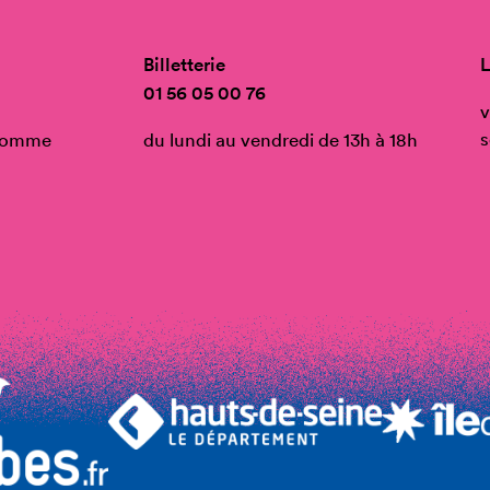
Billetterie
L
01 56 05 00 76
v
s
’Homme
du lundi au vendredi de 13h à 18h