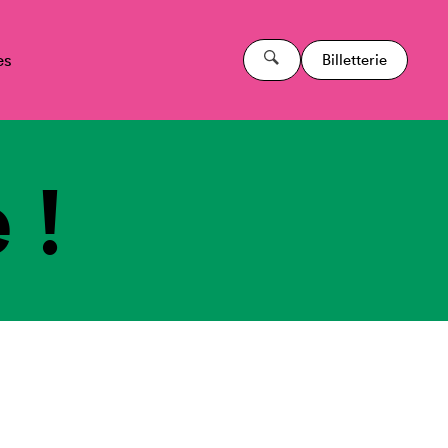
es
Billetterie
 !