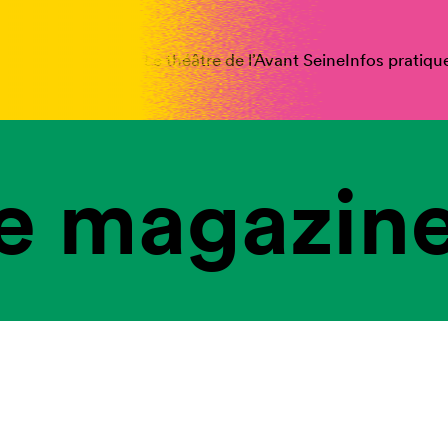
spectacles
Vous êtes
Le théâtre de l’Avant Seine
Infos pratiqu
e magazine