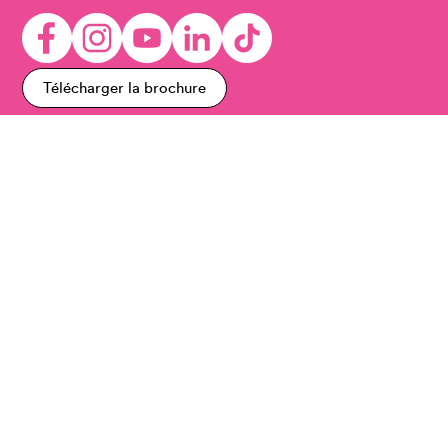
Télécharger la brochure
l’Avant Seine /
Théâtre de Colombes
Parvis des Droits de l’Homme
88 rue Saint Denis
92700 Colombes
Billetterie