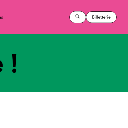
es
Billetterie
 !