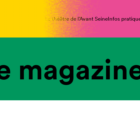
spectacles
Vous êtes
Le théâtre de l’Avant Seine
Infos pratiqu
e magazine