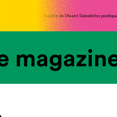
spectacles
Vous êtes
Le théâtre de l’Avant Seine
Infos pratiqu
e magazine