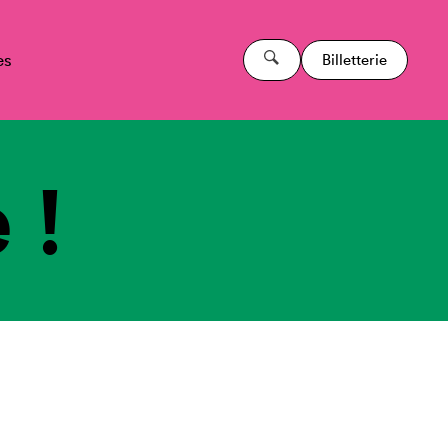
es
Billetterie
 !