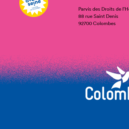
Parvis des Droits de l
88 rue Saint Denis
92700 Colombes