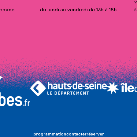
v
s
’Homme
du lundi au vendredi de 13h à 18h
programmation
contacter
réserver