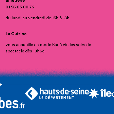
Billetterie
01 56 05 00 76
du lundi au vendredi de 13h à 18h
La Cuisine
vous accueille en mode Bar à vin les soirs de
spectacle dès 18h3o