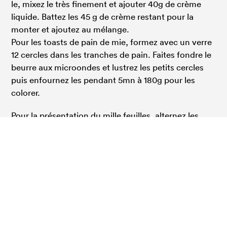
le, mixez le très finement et ajouter 40g de crème
liquide. Battez les 45 g de crème restant pour la
monter et ajoutez au mélange.
Pour les toasts de pain de mie, formez avec un verre
12 cercles dans les tranches de pain. Faites fondre le
beurre aux microondes et lustrez les petits cercles
puis enfournez les pendant 5mn à 180g pour les
colorer.
Pour la présentation du mille feuilles, alternez les
rillettes, les cercles de pain de mie et le crémeux de
chou-fleur. Mélangez le chou cru haché, la
vinaigrette d’huile d’olive, le vinaigre de xérès et la
coriandre puis déposer cette petite salade au
sommet du mille feuilles.