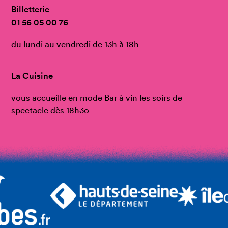
Billetterie
01 56 05 00 76
du lundi au vendredi de 13h à 18h
La Cuisine
vous accueille en mode Bar à vin les soirs de
spectacle dès 18h3o