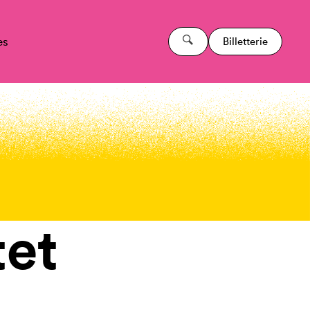
es
Billetterie
tet