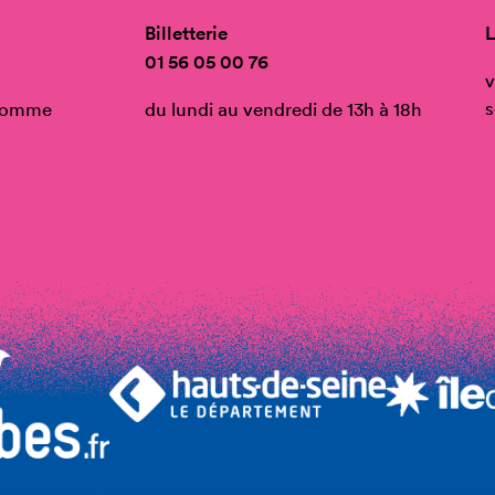
Billetterie
L
01 56 05 00 76
v
s
’Homme
du lundi au vendredi de 13h à 18h