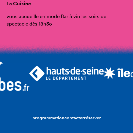
La Cuisine
vous accueille en mode Bar à vin les soirs de
spectacle dès 18h3o
programmation
contacter
réserver