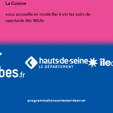
La Cuisine
vous accueille en mode Bar à vin les soirs de
spectacle dès 18h3o
programmation
contacter
réserver