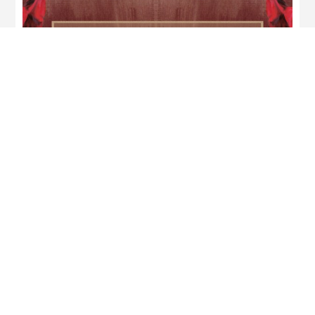
Théâtre
L’Opéra de quat’sous
Adultes14/16 ans