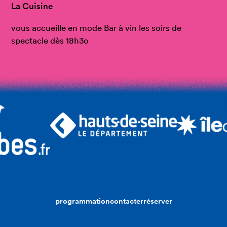
La Cuisine
vous accueille en mode Bar à vin les soirs de
spectacle dès 18h3o
programmation
contacter
réserver