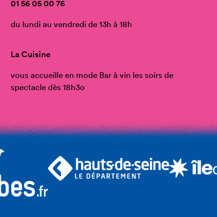
01 56 05 00 76
du lundi au vendredi de 13h à 18h
La Cuisine
vous accueille en mode Bar à vin les soirs de
spectacle dès 18h3o