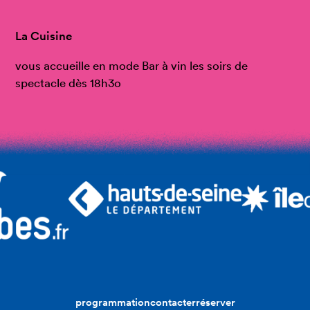
La Cuisine
vous accueille en mode Bar à vin les soirs de
spectacle dès 18h3o
programmation
contacter
réserver