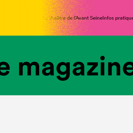
spectacles
Vous êtes
Le théâtre de l’Avant Seine
Infos pratiqu
e magazine