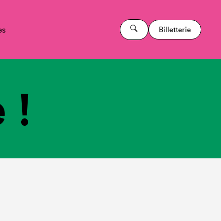
es
Billetterie
 !