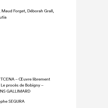
, Maud Forget, Déborah Grall,
utia
n ARTCENA – Œuvre librement
de Le procès de Bobigny –
TIONS GALLIMARD
stophe SEGURA