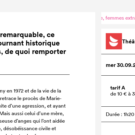
hoix
À vie ordinaire, femmes extraordinaires
Combat d’une
•
•
 remarquable, ce
Théâ
ournant historique
s, de quoi remporter
mer 30.09.
tarif A
ny en 1972 et de la vie de la
de 10 € à 
 retrace le procès de Marie-
uite d’une agression, et ayant
Mais aussi celui d’une mère,
Durée : 1h20
seuse d’anges qui l’ont aidée
é, désobéissance civile et