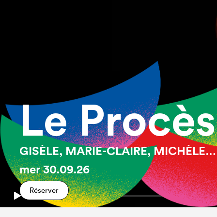
Le Procès
GISÈLE, MARIE-CLAIRE, MICHÈLE…
mer
30.09.26
Réserver