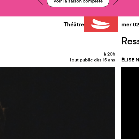
Voir la saison complète
Théâtre
mer
02
Res
à
20h
ÉLISE 
Tout public dès 15 ans