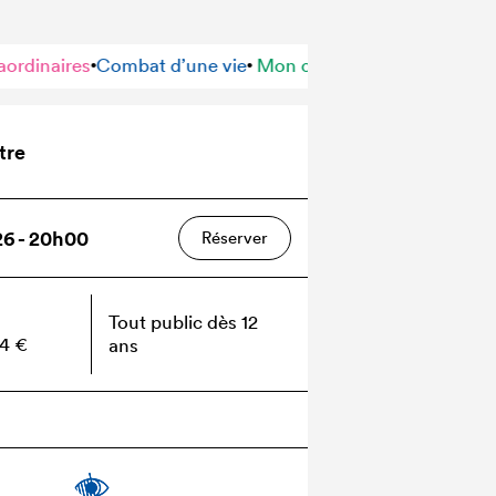
 vie
Mon corps, mon choix
À vie ordinaire, femmes extrao
•
•
tre
26 - 20h00
Réserver
Tout public dès 12
34 €
ans