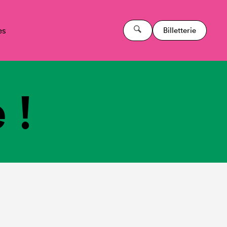
es
Billetterie
 !