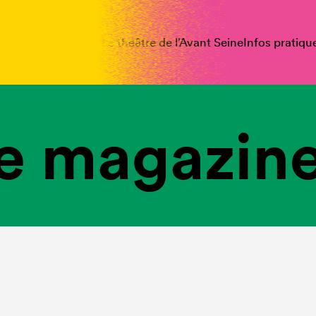
spectacles
Vous êtes
Le théâtre de l’Avant Seine
Infos pratiqu
e magazine