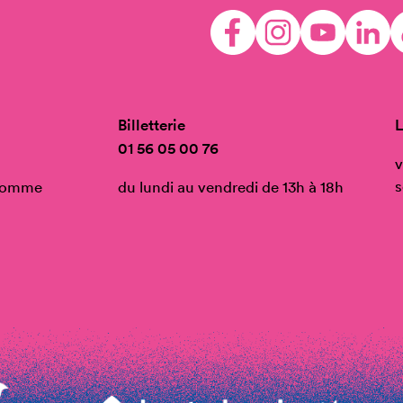
Billetterie
L
01 56 05 00 76
v
s
’Homme
du lundi au vendredi de 13h à 18h