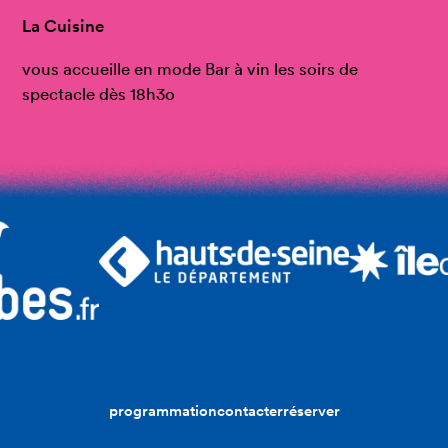
La Cuisine
vous accueille en mode Bar à vin les soirs de
spectacle dès 18h3o
programmation
contacter
réserver