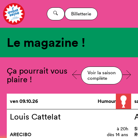
Billetterie
Le magazine !
Ça pourrait vous
Voir la saison
plaire !
complète
ven
09.10.26
Humour
s
Louis Cattelat
S
à
20h
ARECIBO
R
dès 14 ans