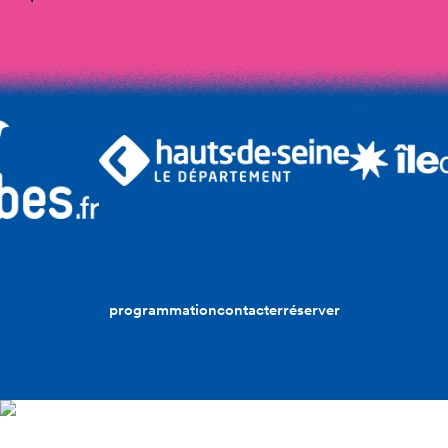
programmation
contacter
réserver