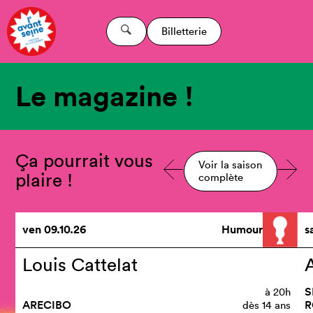
Billetterie
Le magazine !
Ça pourrait vous
Voir la saison
plaire !
complète
ven
09.10.26
Humour
s
Louis Cattelat
S
à
20h
ARECIBO
R
dès 14 ans