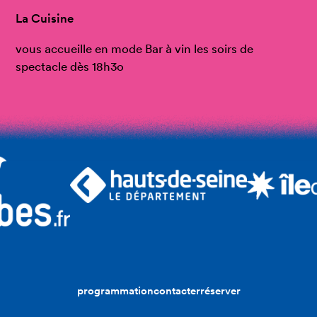
La Cuisine
vous accueille en mode Bar à vin les soirs de
spectacle dès 18h3o
programmation
contacter
réserver