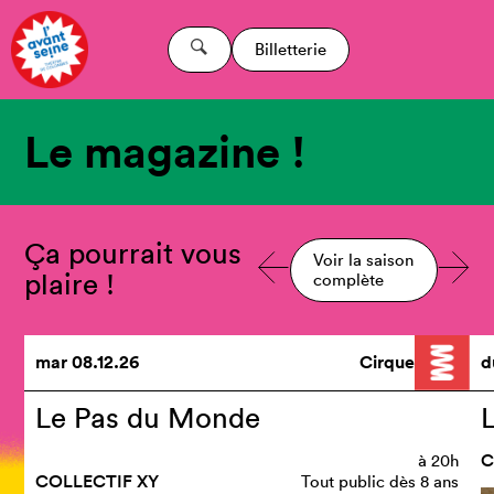
Billetterie
Le magazine !
Ça pourrait vous
Voir la saison
plaire !
complète
mar
08.12.26
Cirque
d
Le Pas du Monde
C
à
20h
COLLECTIF XY
Tout public dès 8 ans