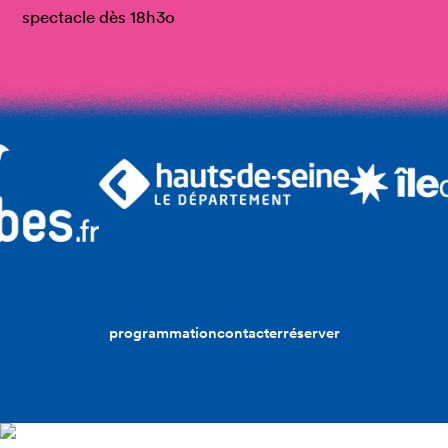
spectacle dès 18h3o
programmation
contacter
réserver