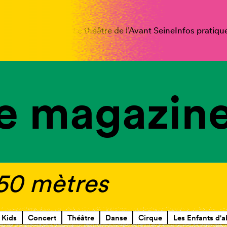
spectacles
Vous êtes
Le théâtre de l’Avant Seine
Infos pratiqu
e magazine
 50 mètres
Kids
Concert
Théâtre
Danse
Cirque
Les Enfants d'a