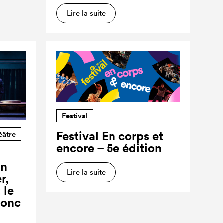
Lire la suite
Festival
Festival En corps et
éâtre
encore – 5e édition
un
Lire la suite
r,
 le
donc