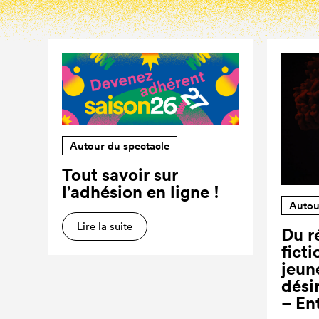
Autour du spectacle
Tout savoir sur
l’adhésion en ligne !
Autou
Lire la suite
Du ré
ficti
jeun
dési
– En