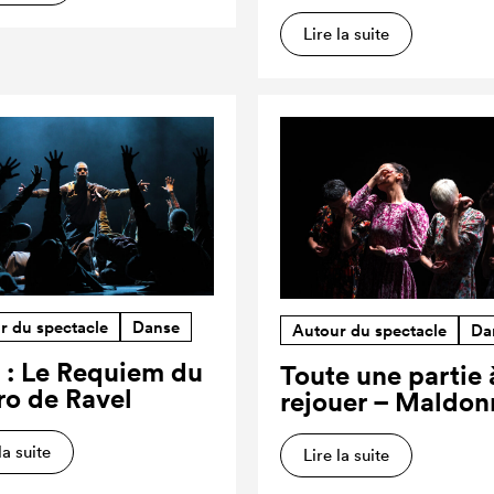
Lire la suite
r du spectacle
Danse
Autour du spectacle
Da
 : Le Requiem du
Toute une partie 
ro de Ravel
rejouer – Maldon
la suite
Lire la suite