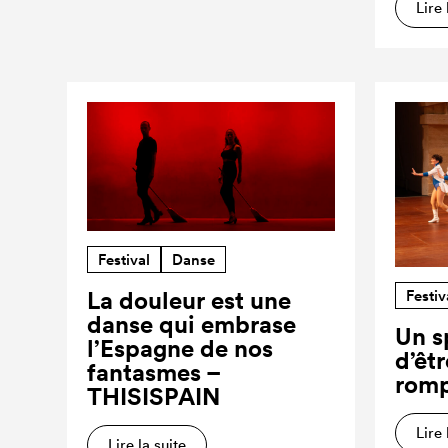
Lire 
Festival
Danse
Festiv
La douleur est une
danse qui embrase
Un s
l’Espagne de nos
d’êt
fantasmes –
romp
THISISPAIN
Lire 
Lire la suite