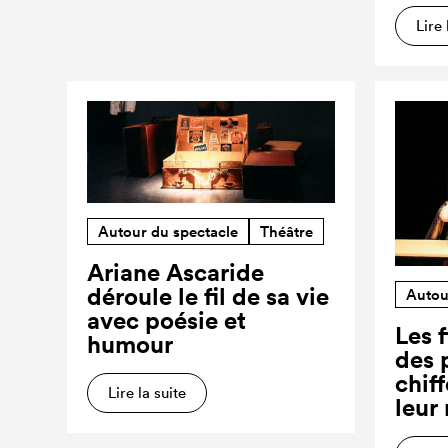
Lire 
Autour du spectacle
Théâtre
Ariane Ascaride
déroule le fil de sa vie
Autou
avec poésie et
Les f
humour
des 
chiff
Lire la suite
leur