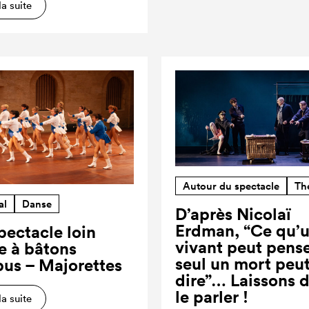
la suite
Autour du spectacle
Th
al
Danse
D’après Nicolaï
Erdman, “Ce qu’
pectacle loin
vivant peut pense
re à bâtons
seul un mort peut
us – Majorettes
dire”… Laissons 
le parler !
la suite