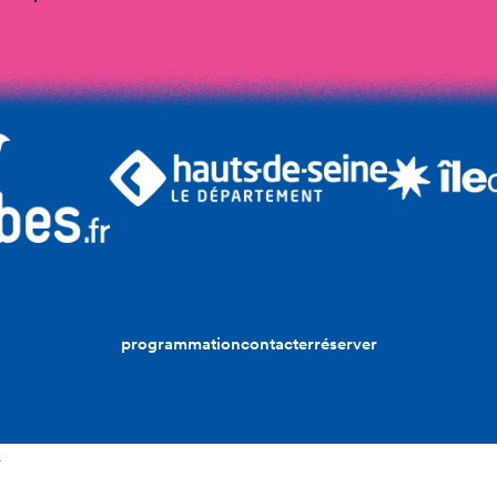
programmation
contacter
réserver