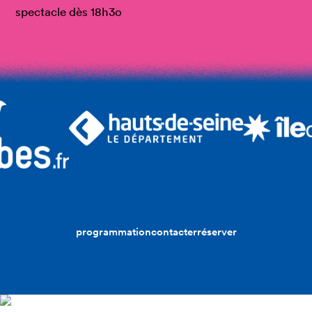
spectacle dès 18h3o
programmation
contacter
réserver