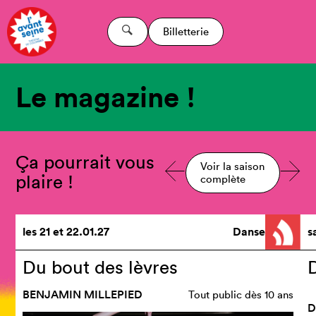
Billetterie
Le magazine !
Ça pourrait vous
Voir la saison
plaire !
complète
les
21
et
22.01.27
Danse
s
Du bout des lèvres
D
BENJAMIN MILLEPIED
Tout public dès 10 ans
D