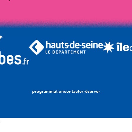
programmation
contacter
réserver