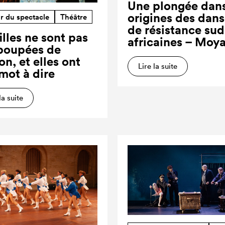
Une plongée dans
origines des dan
r du spectacle
Théâtre
de résistance sud
illes ne sont pas
africaines – Moy
poupées de
on, et elles ont
Lire la suite
 mot à dire
la suite