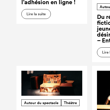
l’adhésion en ligne !
Autou
Lire la suite
Du ré
ficti
jeun
dési
– En
Lire 
Autour du spectacle
Théâtre