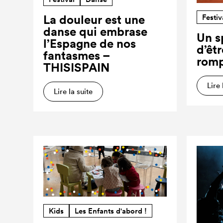
Festiv
La douleur est une
danse qui embrase
Un s
l’Espagne de nos
d’êt
fantasmes –
romp
THISISPAIN
Lire 
Lire la suite
Kids
Les Enfants d'abord !