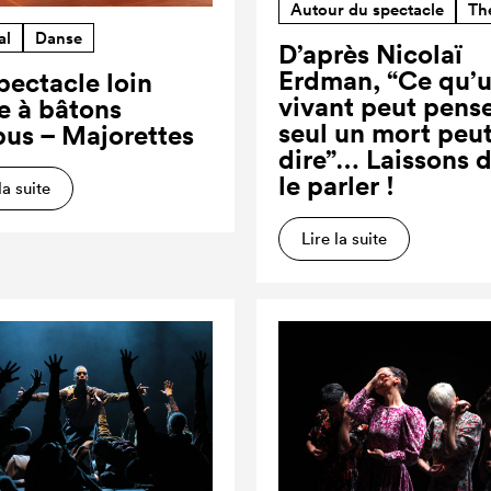
Autour du spectacle
Th
al
Danse
D’après Nicolaï
Erdman, “Ce qu’
pectacle loin
vivant peut pense
re à bâtons
seul un mort peut
us – Majorettes
dire”… Laissons 
le parler !
la suite
Lire la suite