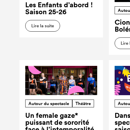
Les Enfants d’abord !
Saison 25-26
Autou
Cion
Lire la suite
Bolé
Lire 
Autour du spectacle
Théâtre
Autou
Un female gaze*
Dans
puissant de sororité
spec
face à l’intemporalité
sais