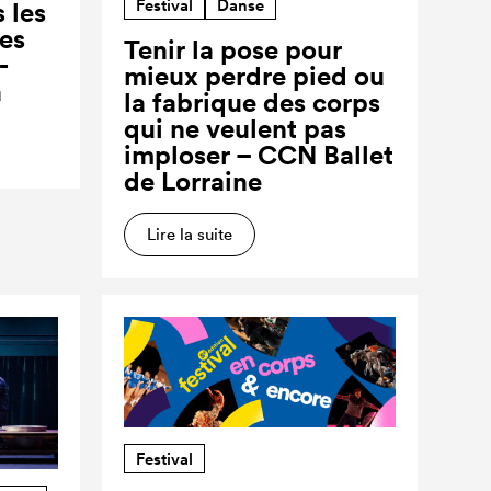
Festival
Danse
 les
ses
Tenir la pose pour
-
mieux perdre pied ou
a
la fabrique des corps
qui ne veulent pas
imploser – CCN Ballet
de Lorraine
Lire la suite
Festival