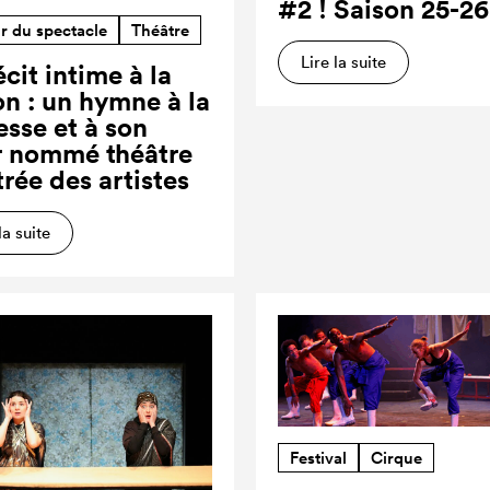
#2 ! Saison 25-26
r du spectacle
Théâtre
Lire la suite
cit intime à la
on : un hymne à la
esse et à son
r nommé théâtre
trée des artistes
la suite
Festival
Cirque