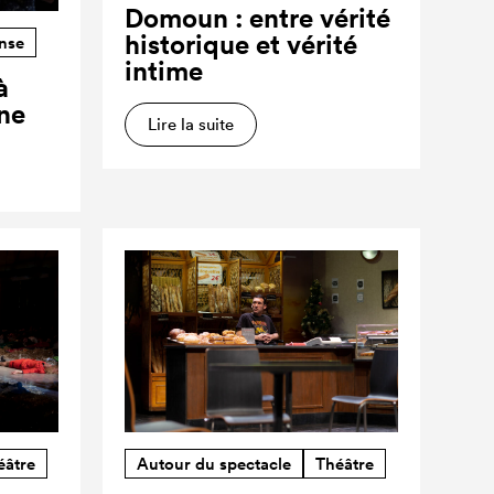
Domoun : entre vérité
historique et vérité
nse
intime
à
ne
Lire la suite
éâtre
Autour du spectacle
Théâtre