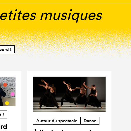
petites musiques
bord !
d !
Autour du spectacle
Danse
ord