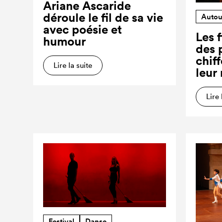
Ariane Ascaride
déroule le fil de sa vie
Autou
avec poésie et
Les f
humour
des 
chiff
Lire la suite
leur
Lire 
Festival
Danse