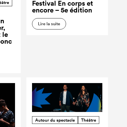
Festival En corps et
éâtre
encore – 5e édition
un
Lire la suite
r,
 le
donc
Autour du spectacle
Théâtre