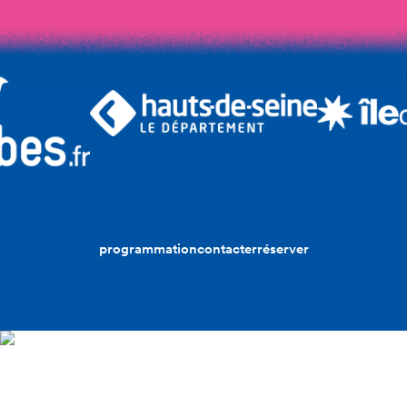
programmation
contacter
réserver