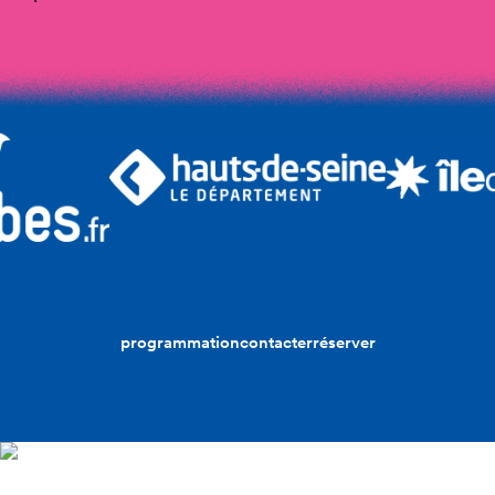
programmation
contacter
réserver