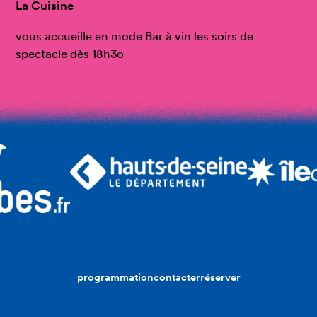
La Cuisine
vous accueille en mode Bar à vin les soirs de
spectacle dès 18h3o
programmation
contacter
réserver