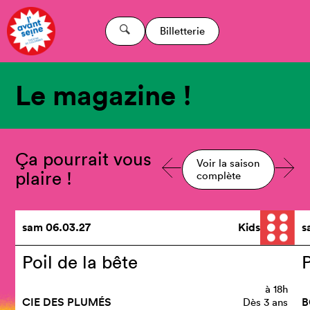
Billetterie
Le magazine !
Ça pourrait vous
Voir la saison
plaire !
complète
sam
06.03.27
Kids
s
Poil de la bête
à
18h
CIE DES PLUMÉS
B
Dès 3 ans