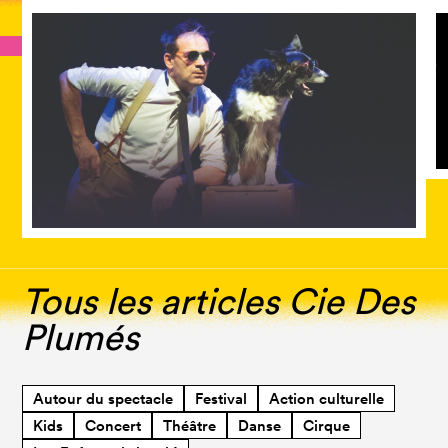
Tous les articles Cie Des
Plumés
Autour du spectacle
Festival
Action culturelle
Kids
Concert
Théâtre
Danse
Cirque