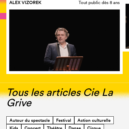
ALEX VIZOREK
Tout public dès 8 ans
Tous les articles Cie La
Grive
Autour du spectacle
Festival
Action culturelle
Kids
Concert
Théâtre
Danse
Cirque