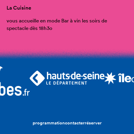
La Cuisine
vous accueille en mode Bar à vin les soirs de
spectacle dès 18h3o
programmation
contacter
réserver