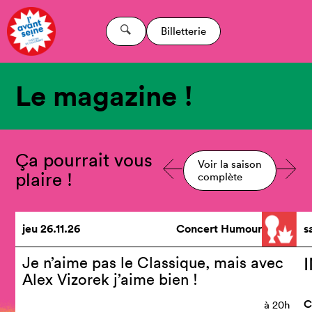
Billetterie
Le magazine !
Ça pourrait vous
Voir la saison
plaire !
complète
jeu
26.11.26
Concert Humour
s
Je n’aime pas le Classique, mais avec
Alex Vizorek j’aime bien !
C
à
20h