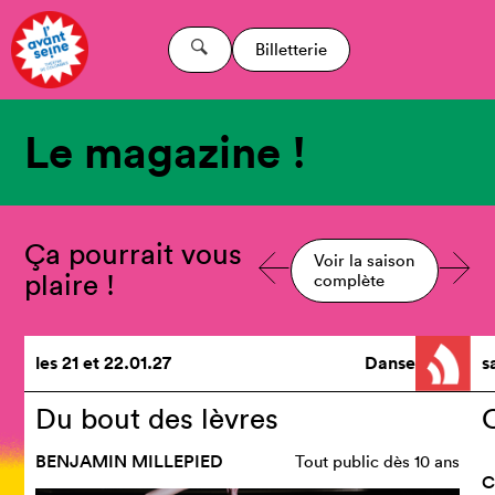
Billetterie
Le magazine !
Ça pourrait vous
Voir la saison
plaire !
complète
les
21
et
22.01.27
Danse
s
Du bout des lèvres
BENJAMIN MILLEPIED
Tout public dès 10 ans
C