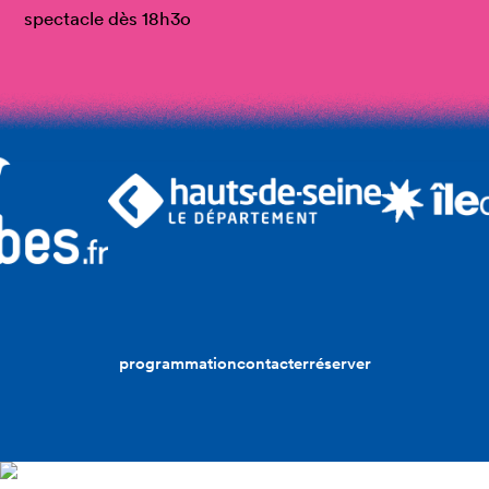
spectacle dès 18h3o
programmation
contacter
réserver