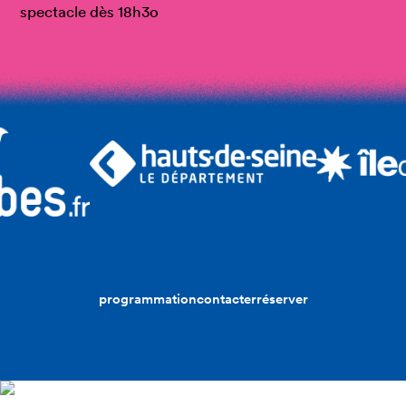
spectacle dès 18h3o
programmation
contacter
réserver