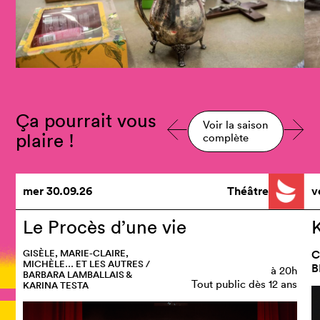
Ça pourrait vous
Voir la saison
plaire !
complète
mer
30.09.26
Théâtre
v
Le Procès d’une vie
GISÈLE, MARIE-CLAIRE,
C
MICHÈLE… ET LES AUTRES /
B
à
20h
BARBARA LAMBALLAIS &
Tout public dès 12 ans
KARINA TESTA