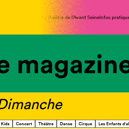
spectacles
Vous êtes
Le théâtre de l’Avant Seine
Infos pratiqu
e magazine
s Dimanche
Kids
Concert
Théâtre
Danse
Cirque
Les Enfants d'a