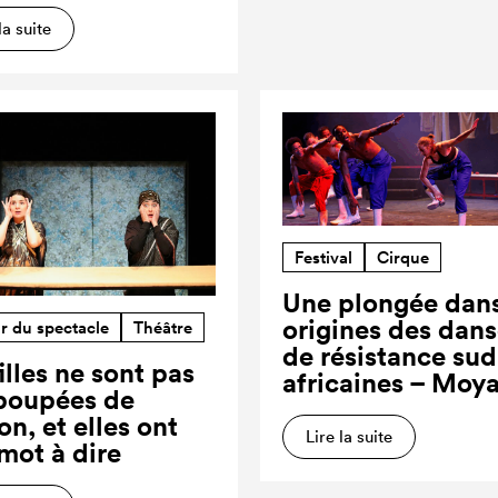
la suite
Festival
Cirque
Une plongée dans
origines des dan
r du spectacle
Théâtre
de résistance sud
illes ne sont pas
africaines – Moy
poupées de
on, et elles ont
Lire la suite
 mot à dire