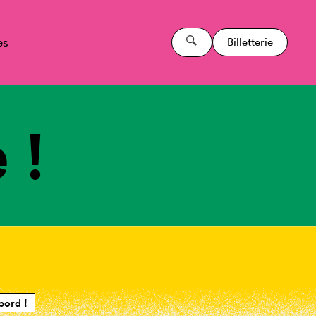
es
Billetterie
 !
bord !