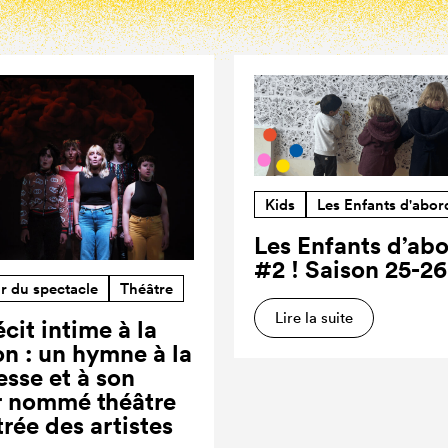
Kids
Les Enfants d'abor
Les Enfants d’ab
#2 ! Saison 25-26
r du spectacle
Théâtre
Lire la suite
cit intime à la
on : un hymne à la
esse et à son
r nommé théâtre
trée des artistes