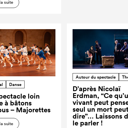
la suite
Autour du spectacle
Th
al
Danse
D’après Nicolaï
Erdman, “Ce qu’
pectacle loin
vivant peut pense
re à bâtons
seul un mort peut
us – Majorettes
dire”… Laissons 
le parler !
la suite