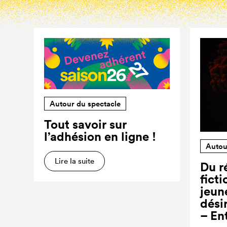
Autour du spectacle
Tout savoir sur
l’adhésion en ligne !
Autou
Lire la suite
Du ré
ficti
jeun
dési
– En