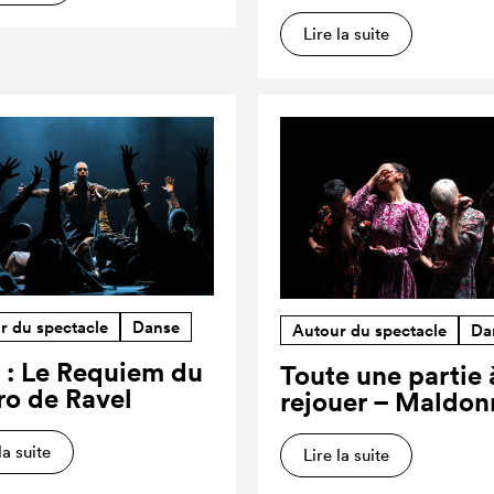
Lire la suite
r du spectacle
Danse
Autour du spectacle
Da
 : Le Requiem du
Toute une partie 
ro de Ravel
rejouer – Maldon
la suite
Lire la suite