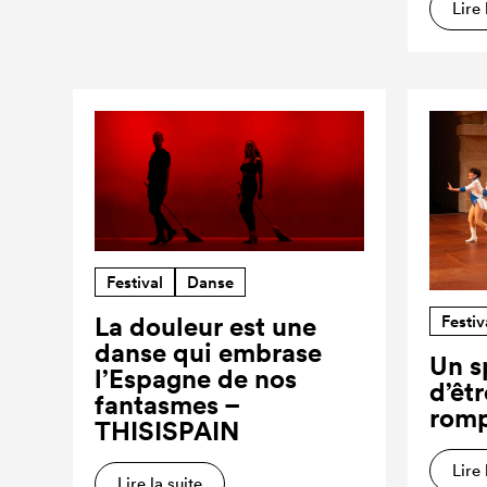
Lire 
Festival
Danse
Festiv
La douleur est une
danse qui embrase
Un s
l’Espagne de nos
d’êt
fantasmes –
romp
THISISPAIN
Lire 
Lire la suite