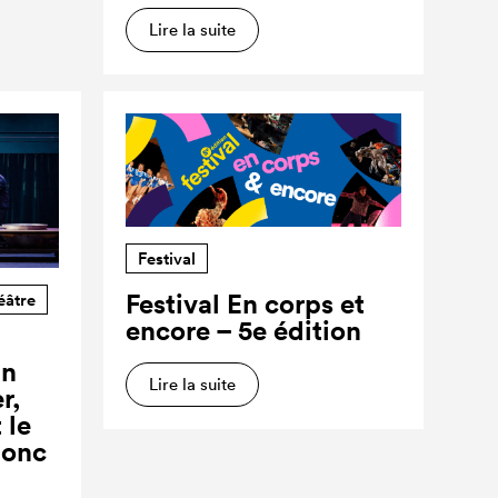
Lire la suite
Festival
Festival En corps et
éâtre
encore – 5e édition
un
Lire la suite
r,
 le
donc