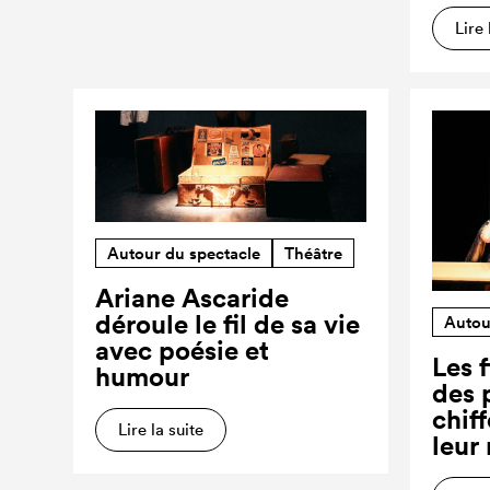
Lire 
Autour du spectacle
Théâtre
Ariane Ascaride
déroule le fil de sa vie
Autou
avec poésie et
Les f
humour
des 
chiff
Lire la suite
leur