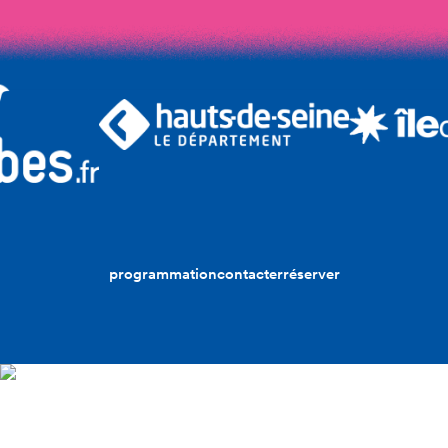
programmation
contacter
réserver