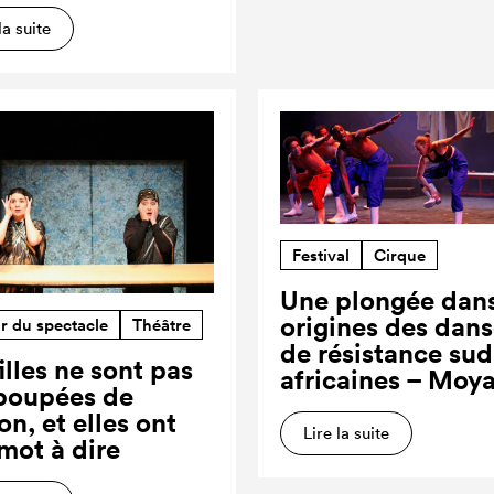
la suite
Festival
Cirque
Une plongée dans
origines des dan
r du spectacle
Théâtre
de résistance sud
illes ne sont pas
africaines – Moy
poupées de
on, et elles ont
Lire la suite
 mot à dire