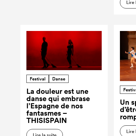
Lire 
Festival
Danse
Festiv
La douleur est une
danse qui embrase
Un s
l’Espagne de nos
d’êt
fantasmes –
romp
THISISPAIN
Lire 
Lire la suite