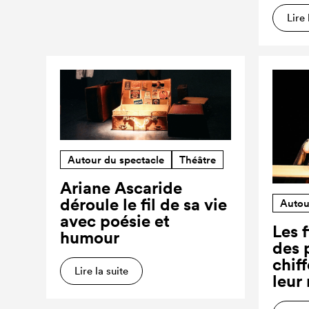
Lire 
Autour du spectacle
Théâtre
Ariane Ascaride
déroule le fil de sa vie
Autou
avec poésie et
Les f
humour
des 
chiff
Lire la suite
leur