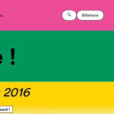
es
Billetterie
 !
s 2016
bord !