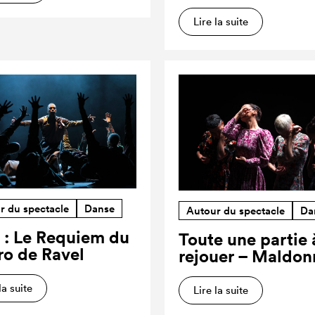
Lire la suite
r du spectacle
Danse
Autour du spectacle
Da
 : Le Requiem du
Toute une partie 
ro de Ravel
rejouer – Maldon
la suite
Lire la suite