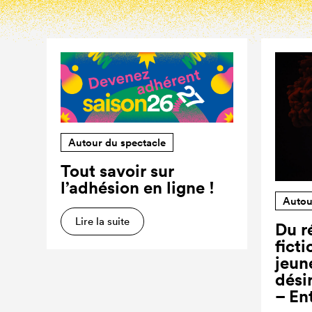
Autour du spectacle
Tout savoir sur
l’adhésion en ligne !
Autou
Lire la suite
Du ré
ficti
jeun
dési
– En