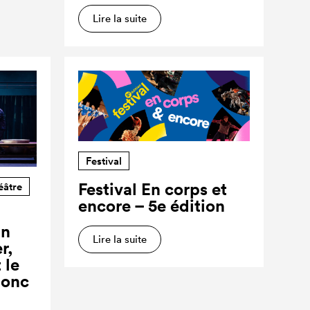
Lire la suite
Festival
Festival En corps et
éâtre
encore – 5e édition
un
Lire la suite
r,
 le
donc