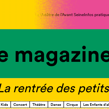
spectacles
Vous êtes
Le théâtre de l’Avant Seine
Infos pratiqu
e magazine
 La rentrée des petit
Kids
Concert
Théâtre
Danse
Cirque
Les Enfants d'a