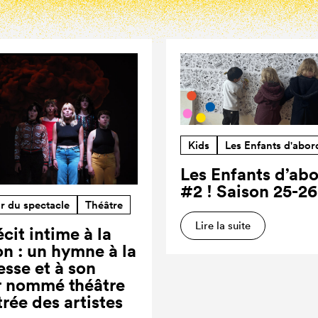
Kids
Les Enfants d'abor
Les Enfants d’ab
#2 ! Saison 25-26
r du spectacle
Théâtre
Lire la suite
cit intime à la
on : un hymne à la
esse et à son
r nommé théâtre
trée des artistes