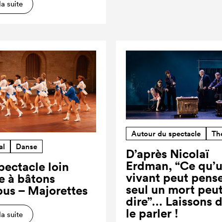
la suite
Autour du spectacle
Th
al
Danse
D’après Nicolaï
Erdman, “Ce qu’
pectacle loin
vivant peut pense
re à bâtons
seul un mort peut
us – Majorettes
dire”… Laissons 
le parler !
la suite