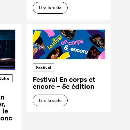
Lire la suite
Festival
Festival En corps et
éâtre
encore – 5e édition
un
Lire la suite
r,
 le
donc