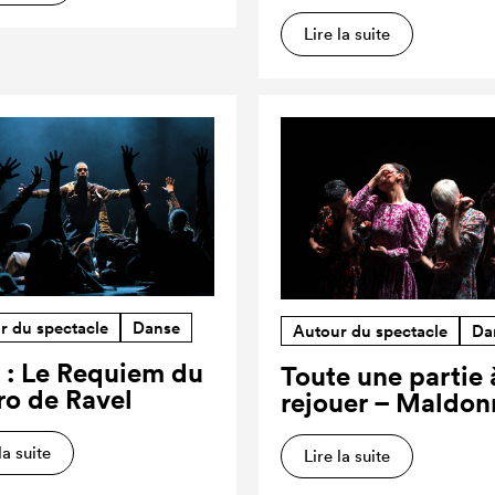
Lire la suite
r du spectacle
Danse
Autour du spectacle
Da
 : Le Requiem du
Toute une partie 
ro de Ravel
rejouer – Maldon
la suite
Lire la suite