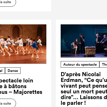
la suite
Autour du spectacle
Th
al
Danse
D’après Nicolaï
Erdman, “Ce qu’
pectacle loin
vivant peut pense
re à bâtons
seul un mort peut
us – Majorettes
dire”… Laissons 
le parler !
la suite