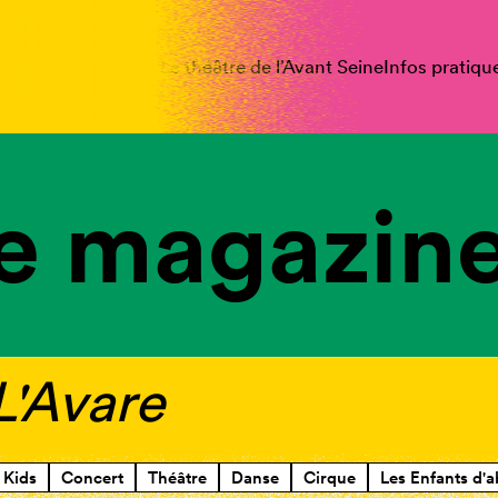
spectacles
Vous êtes
Le théâtre de l’Avant Seine
Infos pratiqu
e magazine
 L'Avare
Kids
Concert
Théâtre
Danse
Cirque
Les Enfants d'a