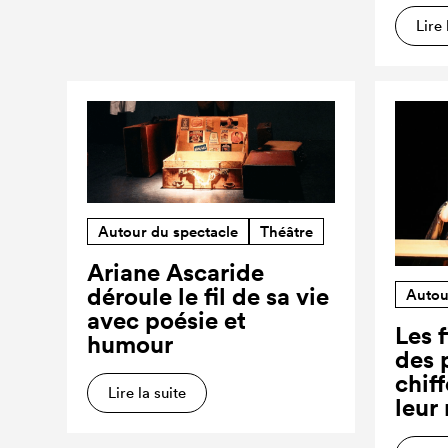
Lire 
Autour du spectacle
Théâtre
Ariane Ascaride
déroule le fil de sa vie
Autou
avec poésie et
Les f
humour
des 
chiff
Lire la suite
leur