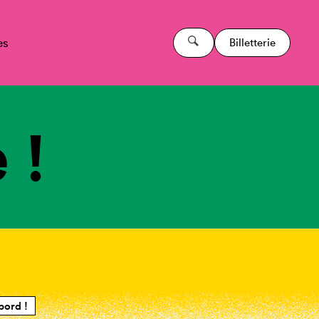
es
Billetterie
 !
bord !