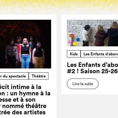
Kids
Les Enfants d'abor
Les Enfants d’ab
#2 ! Saison 25-26
r du spectacle
Théâtre
Lire la suite
cit intime à la
on : un hymne à la
esse et à son
r nommé théâtre
trée des artistes