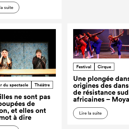
la suite
Festival
Cirque
Une plongée dans
origines des dan
r du spectacle
Théâtre
de résistance sud
illes ne sont pas
africaines – Moy
poupées de
on, et elles ont
Lire la suite
 mot à dire