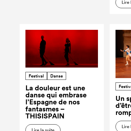
Lire 
Festival
Danse
Festiv
La douleur est une
danse qui embrase
Un s
l’Espagne de nos
d’êt
fantasmes –
romp
THISISPAIN
Lire 
Lire la suite