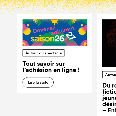
Autour du spectacle
Tout savoir sur
l’adhésion en ligne !
Autou
Lire la suite
Du ré
ficti
jeun
dési
– En