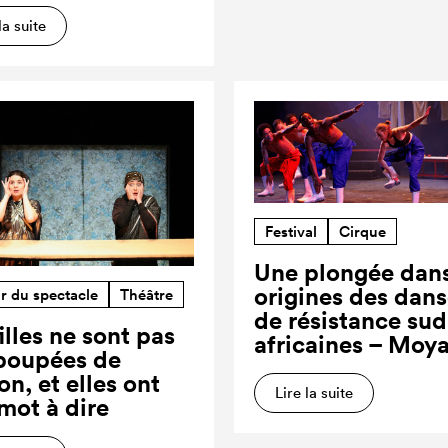
la suite
Festival
Cirque
Une plongée dans
origines des dan
r du spectacle
Théâtre
de résistance sud
illes ne sont pas
africaines – Moy
poupées de
on, et elles ont
Lire la suite
 mot à dire