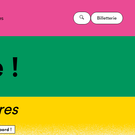
es
Billetterie
 !
res
bord !