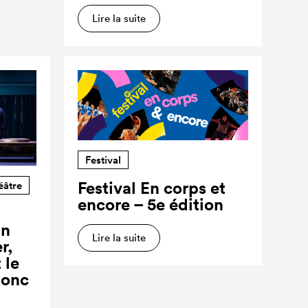
Lire la suite
Festival
Festival En corps et
éâtre
encore – 5e édition
un
Lire la suite
r,
 le
donc