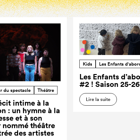
Kids
Les Enfants d'abor
Les Enfants d’ab
#2 ! Saison 25-26
r du spectacle
Théâtre
Lire la suite
cit intime à la
on : un hymne à la
esse et à son
r nommé théâtre
trée des artistes