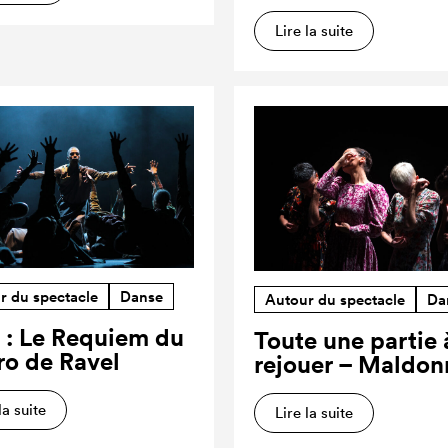
Lire la suite
r du spectacle
Danse
Autour du spectacle
Da
 : Le Requiem du
Toute une partie 
ro de Ravel
rejouer – Maldon
la suite
Lire la suite