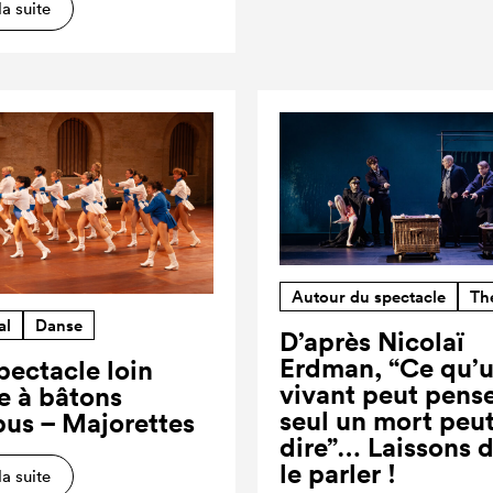
la suite
Autour du spectacle
Th
al
Danse
D’après Nicolaï
Erdman, “Ce qu’
pectacle loin
vivant peut pense
re à bâtons
seul un mort peut
us – Majorettes
dire”… Laissons 
le parler !
la suite