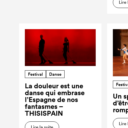
Lire 
Festival
Danse
Festiv
La douleur est une
danse qui embrase
Un s
l’Espagne de nos
d’êt
fantasmes –
romp
THISISPAIN
Lire 
Lire la suite