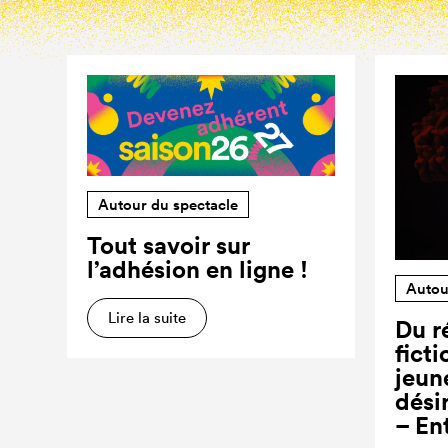
Autour du spectacle
Tout savoir sur
l’adhésion en ligne !
Autou
Lire la suite
Du ré
ficti
jeun
dési
– En