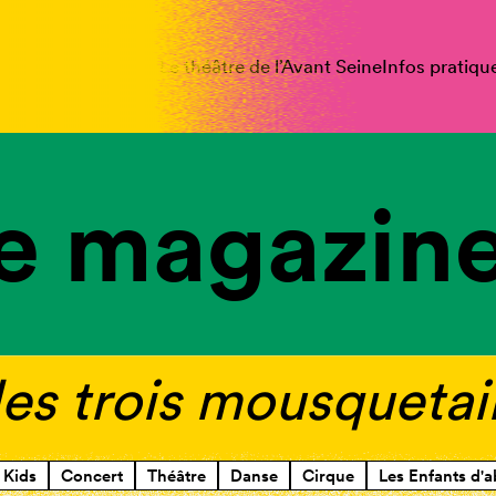
spectacles
Vous êtes
Le théâtre de l’Avant Seine
Infos pratiqu
e magazine
 les trois mousquetai
Kids
Concert
Théâtre
Danse
Cirque
Les Enfants d'a