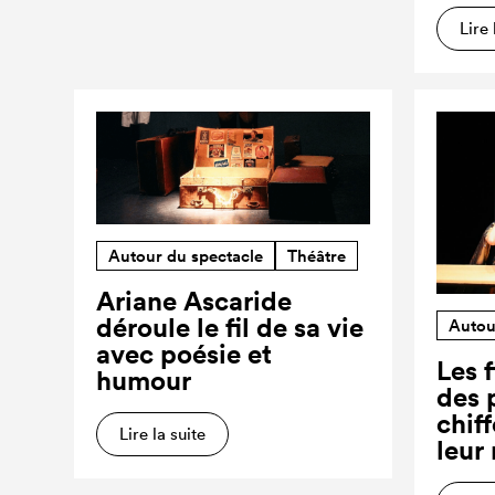
Lire 
Autour du spectacle
Théâtre
Ariane Ascaride
déroule le fil de sa vie
Autou
avec poésie et
Les f
humour
des 
chiff
Lire la suite
leur