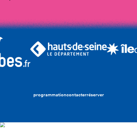
programmation
contacter
réserver