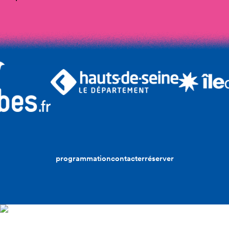
programmation
contacter
réserver