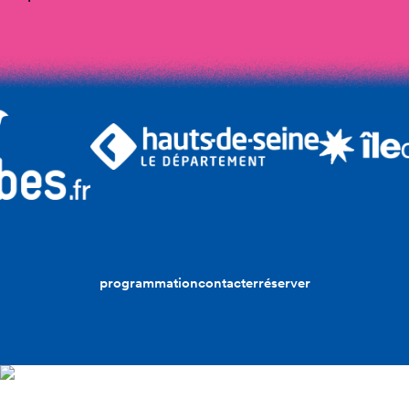
programmation
contacter
réserver