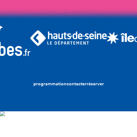
programmation
contacter
réserver