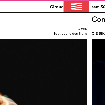
Cirque
sam
30
Con
à
20h
CIE BI
Tout public dès 8 ans