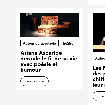
Autour du spectacle
Théâtre
Ariane Ascaride
déroule le fil de sa vie
Autou
avec poésie et
Les f
humour
des 
chiff
Lire la suite
leur
Lire 