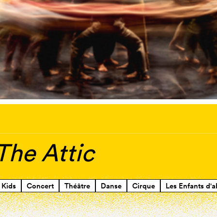
 The Attic
Kids
Concert
Théâtre
Danse
Cirque
Les Enfants d'a