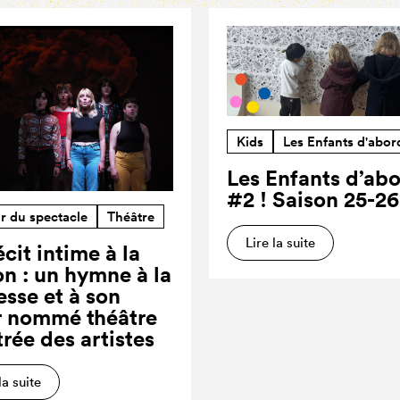
Kids
Les Enfants d'abor
Les Enfants d’ab
#2 ! Saison 25-26
r du spectacle
Théâtre
Lire la suite
cit intime à la
on : un hymne à la
esse et à son
r nommé théâtre
trée des artistes
la suite