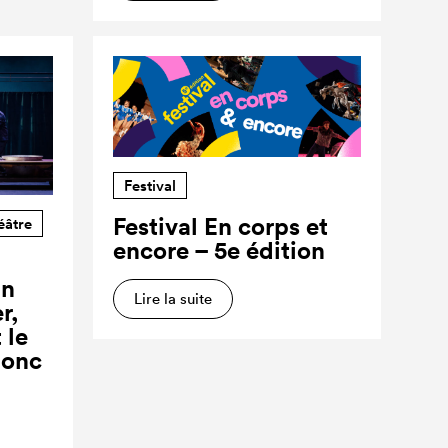
Festival
Festival En corps et
éâtre
encore – 5e édition
un
Lire la suite
r,
 le
donc