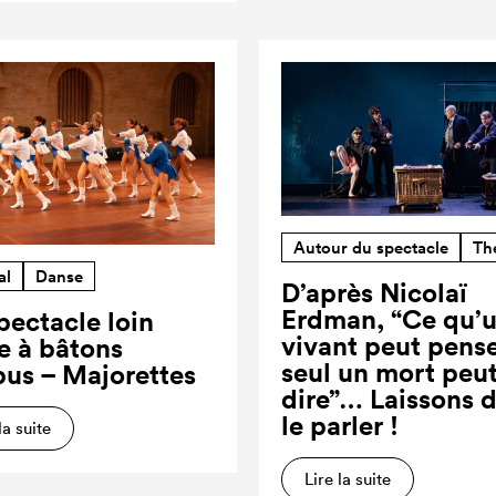
Autour du spectacle
Th
al
Danse
D’après Nicolaï
Erdman, “Ce qu’
pectacle loin
vivant peut pense
re à bâtons
seul un mort peut
us – Majorettes
dire”… Laissons 
le parler !
la suite
Lire la suite