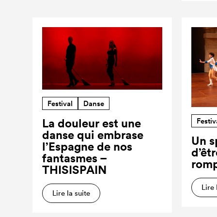
Festival
Danse
Festiv
La douleur est une
danse qui embrase
Un s
l’Espagne de nos
d’êt
fantasmes –
romp
THISISPAIN
Lire 
Lire la suite