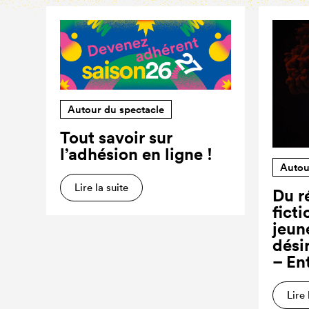
Autour du spectacle
Tout savoir sur
l’adhésion en ligne !
Autou
Lire la suite
Du ré
ficti
jeun
dési
– En
Lire 