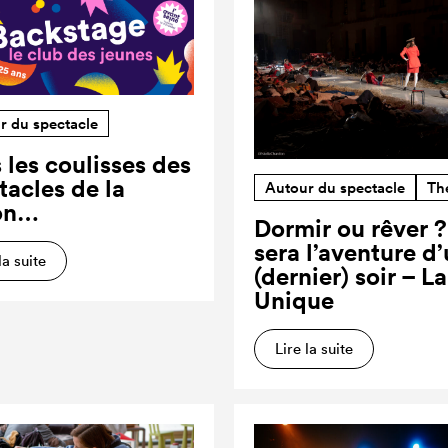
r du spectacle
 les coulisses des
tacles de la
Autour du spectacle
Th
on…
Dormir ou rêver 
sera l’aventure d
la suite
(dernier) soir – L
Unique
Lire la suite