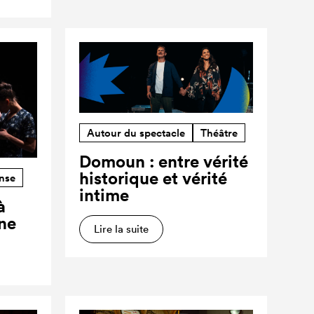
Autour du spectacle
Théâtre
Domoun : entre vérité
historique et vérité
nse
intime
à
ne
Lire la suite