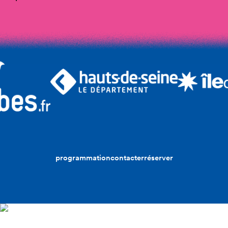
programmation
contacter
réserver