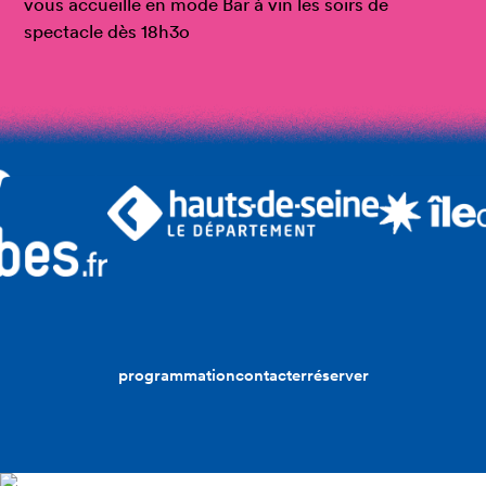
vous accueille en mode Bar à vin les soirs de
spectacle dès 18h3o
programmation
contacter
réserver