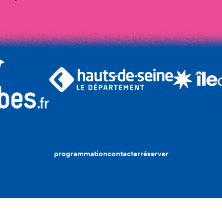
programmation
contacter
réserver