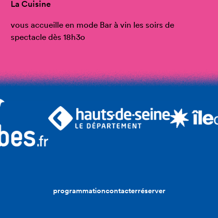
La Cuisine
vous accueille en mode Bar à vin les soirs de
spectacle dès 18h3o
programmation
contacter
réserver