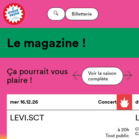
Billetterie
Le magazine !
Ça pourrait vous
Voir la saison
plaire !
complète
mer
16.12.26
Concert
d
LEVI.SCT
L
C
à
20h
C
Tout public